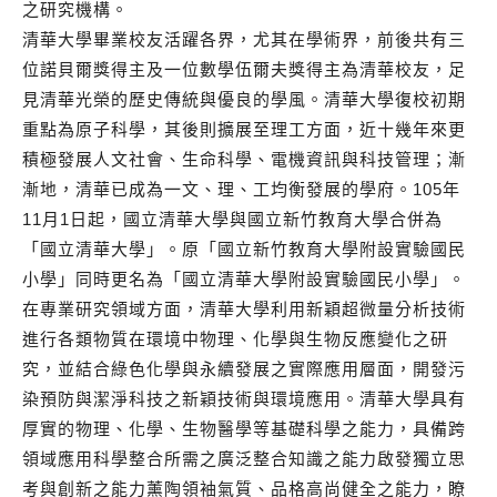
之研究機構。
清華大學畢業校友活躍各界，尤其在學術界，前後共有三
位諾貝爾獎得主及一位數學伍爾夫獎得主為清華校友，足
見清華光榮的歷史傳統與優良的學風。清華大學復校初期
重點為原子科學，其後則擴展至理工方面，近十幾年來更
積極發展人文社會、生命科學、電機資訊與科技管理；漸
漸地，清華已成為一文、理、工均衡發展的學府。105年
11月1日起，國立清華大學與國立新竹教育大學合併為
「國立清華大學」。原「國立新竹教育大學附設實驗國民
小學」同時更名為「國立清華大學附設實驗國民小學」。
在專業研究領域方面，清華大學利用新穎超微量分析技術
進行各類物質在環境中物理、化學與生物反應變化之研
究，並結合綠色化學與永續發展之實際應用層面，開發污
染預防與潔淨科技之新穎技術與環境應用。清華大學具有
厚實的物理、化學、生物醫學等基礎科學之能力，具備跨
領域應用科學整合所需之廣泛整合知識之能力啟發獨立思
考與創新之能力薰陶領袖氣質、品格高尚健全之能力，瞭